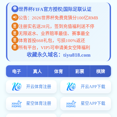
被誉为“亚洲之光”的边路爆破手，能否在“橙衣军团”
的钢铁防线上，撕开一道通往金靴荣誉的口子？本文
将深度剖析三笘薰的进攻武器库与荷兰防线的战术软
肋，探讨其扩大射门威胁从而冲击金靴热度的现实可
能性。
首战对阵德国，三笘薰替补登场后如同注入了一支强
心剂，他的每一次持球都让日耳曼战车的防线风声鹤
唳。那种近乎不讲理的直线超车，那种在高速对抗中
依然能保持身体平衡并完成精准传中的能力，已经让
他成为了对手防守战术布置中的“头号难题”。面对荷
兰，这个难题被无限放大。荷兰后防由范迪克、德里
赫特与阿克组成的“钻石三角”，理论上集身高、力
量、速度与经验于一身。但足球的魅力恰恰在于，理