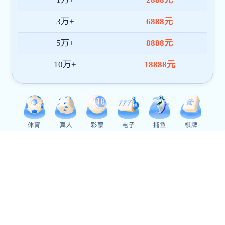
这意味着三笘薰将面临一种极其压抑的比赛环境：对
方后防线缩得非常靠后，几乎不给任何身后空间。在
这种情况下，三笘薰需要展现出他在英超锤炼出的
“破密防”能力。他不能再仅仅依赖速度，而必须增加
无球跑动的横向拉扯，主动与中路队友进行墙式二过
一配合，或者在禁区外围采用远射来震慑对方。值得
注意的是，荷兰队在防空和正面防守上天下无敌，但
在禁区前沿的保护和对于第二落点的争抢上，并非无
懈可击。三笘薰如果能够利用其灵活的身体素质，在
40米区域频繁试射，哪怕无法直接得分，也能迫使
荷兰防线前提，从而为身后的队友打开通道。这种
“通过射门来改变战局”的战术意识，将直接决定他在
本场比赛乃至整个世界杯金靴榜上的排名。射门威
胁，从来不只是进球那一瞬的闪光，更是传导压力的