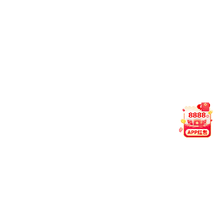
武汉三镇先丢后追弗拉霍维奇脚弓推射全
在武汉体育中心数万名球迷的屏息注视下，一场足
以载入世界杯预选赛...
2026-06-22